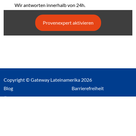
Wir antworten innerhalb von 24h.
Provenexpert aktivieren
Copyright © Gateway Lateinamerika 2026
(Link öffnet einen neuen Tab)
Blog
Barrierefreiheit
Über uns
Impressum
Datenschutz
Cookieeinstellungen öffnen
(Link öffnet einen neuen Tab
(Link öffnet einen neuen 
(Link öffnet einen neue
(Link öffnet einen n