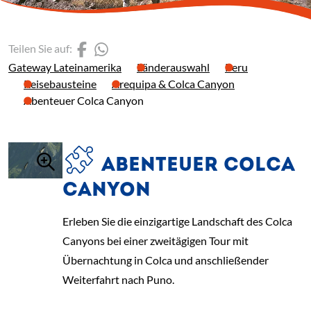
(Link öffnet einen neuen 
(Link öffnet einen neue
Teilen Sie auf:
Gateway Lateinamerika
Länderauswahl
Peru
Reisebausteine
Arequipa & Colca Canyon
Abenteuer Colca Canyon
ABENTEUER COLCA
CANYON
Erleben Sie die einzigartige Landschaft des Colca
Canyons bei einer zweitägigen Tour mit
Übernachtung in Colca und anschließender
Weiterfahrt nach Puno.