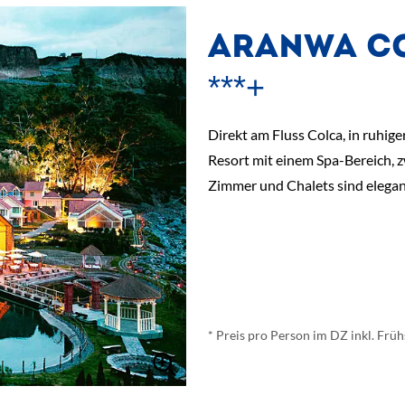
ARANWA CO
***+
Direkt am Fluss Colca, in ruhig
Resort mit einem Spa-Bereich, z
Zimmer und Chalets sind elegant
ab
€ 64,-
*
* Preis pro Person im DZ inkl. Frü