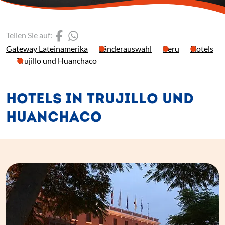
(Link öffnet einen neuen 
(Link öffnet einen neue
Teilen Sie auf:
Gateway Lateinamerika
Länderauswahl
Peru
Hotels
Trujillo und Huanchaco
HOTELS IN TRUJILLO UND
HUANCHACO