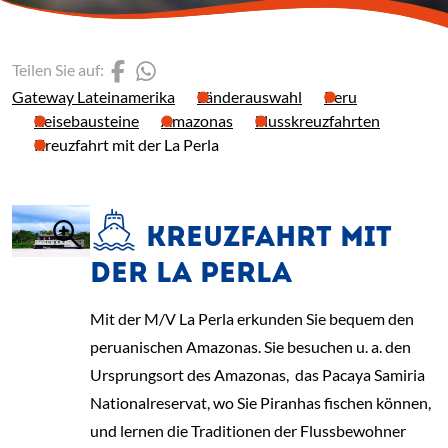
(Link öffnet einen neuen 
(Link öffnet einen neue
Teilen Sie auf:
Gateway Lateinamerika
Länderauswahl
Peru
Reisebausteine
Amazonas
Flusskreuzfahrten
Kreuzfahrt mit der La Perla
KREUZFAHRT MIT
DER LA PERLA
Mit der M/V La Perla erkunden Sie bequem den
peruanischen Amazonas. Sie besuchen u. a. den
Ursprungsort des Amazonas, das Pacaya Samiria
Nationalreservat, wo Sie Piranhas fischen können,
und lernen die Traditionen der Flussbewohner