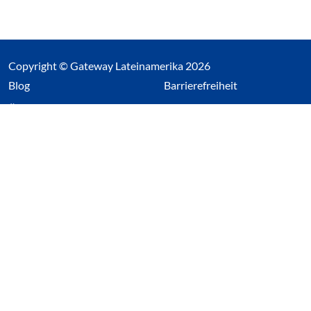
Copyright © Gateway Lateinamerika 2026
(Link öffnet einen neuen Tab)
Blog
Barrierefreiheit
Über uns
Impressum
Datenschutz
Cookieeinstellungen öffnen
(Link öffnet einen neuen Tab
(Link öffnet einen neuen 
(Link öffnet einen neue
(Link öffnet einen n
Wir nutzen Cookies auf unserer Website. Einige sind
essentiell, während andere uns helfen unsere Webseite
und das damit verbundene Nutzerverhalten zu
optimieren. Diese Einstellungen können jederzeit über den
Datenschutzbereich geändert werden.