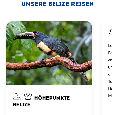
UNSERE BELIZE REISEN
Ler
Bei
erl
unt
unt
Tub
Höh
May
HÖHEPUNKTE
BELIZE