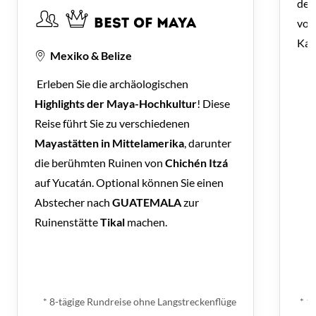
den
vo
BEST OF MAYA
Kar
Mexiko & Belize
Erleben Sie die archäologischen
Highlights der Maya-Hochkultur
! Diese
Reise führt Sie zu verschiedenen
Mayastätten in Mittelamerika
, darunter
die berühmten Ruinen von
Chichén Itzá
auf Yucatán. Optional können Sie einen
Abstecher nach
GUATEMALA
zur
Ruinenstätte
Tikal
machen.
ab
€ 2.445,-
*
* 8-tägige Rundreise ohne Langstreckenflüge
* 1