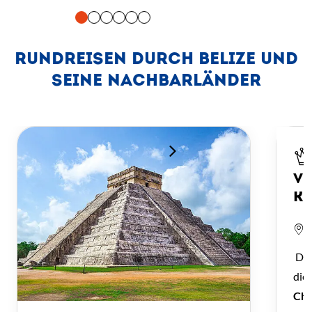
RUNDREISEN DURCH BELIZE UND
SEINE NACHBARLÄNDER
Neu
VU
KA
Die
die
Chi