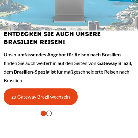
ENTDECKEN SIE AUCH UNSERE
BRASILIEN REISEN!
Unser
umfassendes Angebot für Reisen nach Brasilien
finden Sie auch weiterhin auf den Seiten von
Gateway Brazil
,
dem
Brasilien-Spezialist
für maßgeschneiderte Reisen nach
Brasilien.
(Link öffnet einen neuen Tab)
zu Gateway Brazil wechseln
gung und Vorlesen der Inhalte mit Leertaste oder Tabulator-Taste.