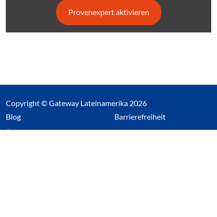
Provenexpert aktivieren
Copyright © Gateway Lateinamerika 2026
(Link öffnet einen neuen Tab)
Blog
Barrierefreiheit
Über uns
Impressum
Datenschutz
Cookieeinstellungen öffnen
(Link öffnet einen neuen Tab
(Link öffnet einen neuen 
(Link öffnet einen neue
(Link öffnet einen n
Wir nutzen Cookies auf unserer Website. Einige sind
essentiell, während andere uns helfen unsere Webseite