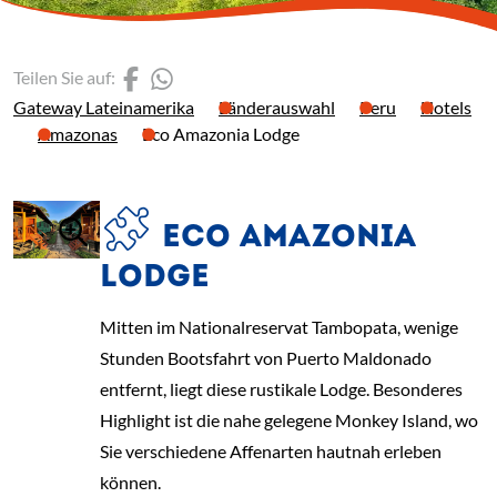
(Link öffnet einen neuen 
(Link öffnet einen neue
Teilen Sie auf:
Gateway Lateinamerika
Länderauswahl
Peru
Hotels
Amazonas
Eco Amazonia Lodge
ECO AMAZONIA
LODGE
Mitten im Nationalreservat Tambopata, wenige
Stunden Bootsfahrt von Puerto Maldonado
entfernt, liegt diese rustikale Lodge. Besonderes
Highlight ist die nahe gelegene Monkey Island, wo
Sie verschiedene Affenarten hautnah erleben
können.