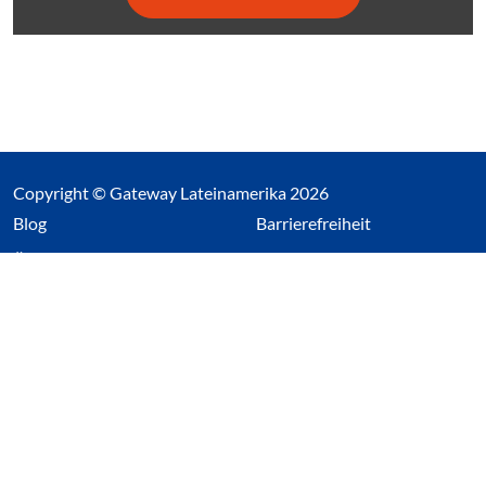
Copyright © Gateway Lateinamerika 2026
(Link öffnet einen neuen Tab)
Blog
Barrierefreiheit
Über uns
Impressum
Datenschutz
Cookieeinstellungen öffnen
(Link öffnet einen neuen Tab
(Link öffnet einen neuen 
(Link öffnet einen neue
(Link öffnet einen n
Wir nutzen Cookies auf unserer Website. Einige sind
essentiell, während andere uns helfen unsere Webseite
und das damit verbundene Nutzerverhalten zu