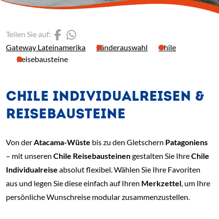
(Link öffnet einen neuen 
(Link öffnet einen neue
Teilen Sie auf:
Gateway Lateinamerika
Länderauswahl
Chile
Reisebausteine
CHILE INDIVIDUALREISEN &
REISEBAUSTEINE
​Von der
Atacama-Wüste
bis zu den Gletschern
Patagoniens
– mit unseren
Chile Reisebausteinen
gestalten Sie Ihre
Chile
Individualreise
absolut flexibel. Wählen Sie Ihre Favoriten
aus und legen Sie diese einfach auf Ihren
Merkzettel
, um Ihre
persönliche Wunschreise modular zusammenzustellen.