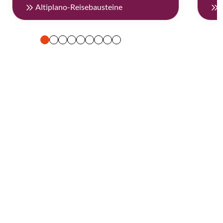
Altiplano-Reisebausteine