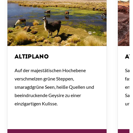
ALTIPLANO
AT
Auf der majestätischen Hochebene
San
verschmelzen grüne Steppen,
fas
smaragdgrüne Seen, heiße Quellen und
end
beeindruckende Geysire zu einer
Sal
einzigartigen Kulisse.
unv