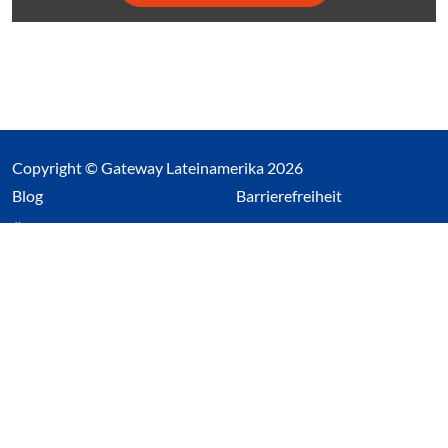
Copyright © Gateway Lateinamerika 2026
(Link öffnet einen neuen Tab)
Blog
Barrierefreiheit
Über uns
Impressum
Datenschutz
Cookieeinstellungen öffnen
(Link öffnet einen neuen Tab
(Link öffnet einen neuen 
(Link öffnet einen neue
(Link öffnet einen n
Wir nutzen Cookies auf unserer Website. Einige sind
essentiell, während andere uns helfen unsere Webseite
und das damit verbundene Nutzerverhalten zu