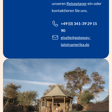
unseren
Reiseplaner
ein oder
kontaktieren Sie uns.
+49 (0) 341-39 29 15
90
giselle
@gateway-
lateinamerika.de