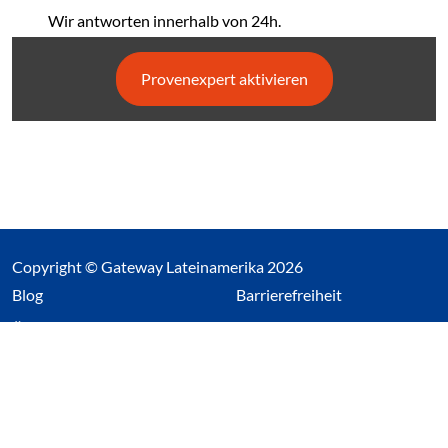
Wir antworten innerhalb von 24h.
Provenexpert aktivieren
Copyright © Gateway Lateinamerika 2026
(Link öffnet einen neuen Tab)
Blog
Barrierefreiheit
Über uns
Impressum
Datenschutz
Cookieeinstellungen öffnen
(Link öffnet einen neuen Tab
(Link öffnet einen neuen 
(Link öffnet einen neue
(Link öffnet einen n