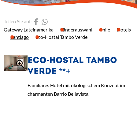
(Link öffnet einen neuen 
(Link öffnet einen neue
Teilen Sie auf:
Gateway Lateinamerika
Länderauswahl
Chile
Hotels
Santiago
Eco-Hostal Tambo Verde
ECO-HOSTAL TAMBO
VERDE **+
Familiäres Hotel mit ökologischem Konzept im
charmanten Barrio Bellavista.