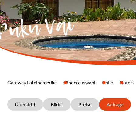
 Puku Vai
Gateway Lateinamerika
Länderauswahl
Chile
Hotels
Übersicht
Bilder
Preise
Anfrage