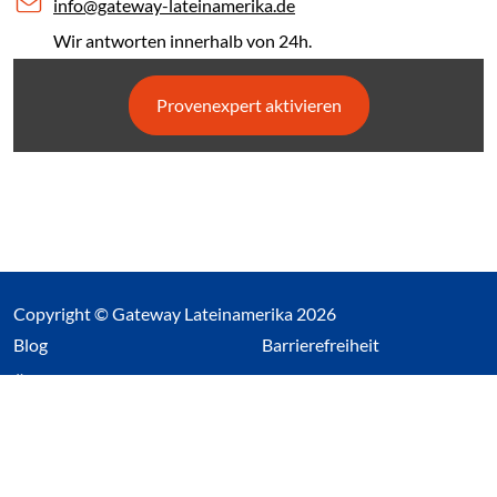
info@gateway-lateinamerika.de
Wir antworten innerhalb von 24h.
Provenexpert aktivieren
Copyright © Gateway Lateinamerika 2026
(Link öffnet einen neuen Tab)
Blog
Barrierefreiheit
Über uns
Impressum
Datenschutz
Cookieeinstellungen öffnen
(Link öffnet einen neuen Tab
(Link öffnet einen neuen 
(Link öffnet einen neue
(Link öffnet einen n