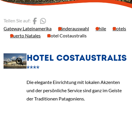
(Link öffnet einen neuen 
(Link öffnet einen neue
Teilen Sie auf:
Gateway Lateinamerika
Länderauswahl
Chile
Hotels
Puerto Natales
Hotel Costaustralis
HOTEL COSTAUSTRALIS
****
Die elegante Einrichtung mit lokalen Akzenten
und der persönliche Service sind ganz im Geiste
der Traditionen Patagoniens.