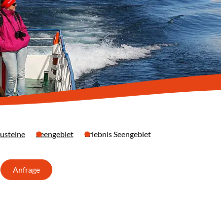
usteine
Seengebiet
Erlebnis Seengebiet
Anfrage