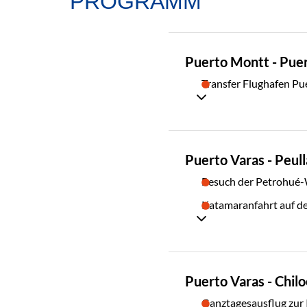
PROGRAMM
TAG
Puerto Montt - Pue
01
Transfer Flughafen Pu
TAG
Puerto Varas - Peull
02
Besuch der Petrohué-
Katamaranfahrt auf de
TAG
Puerto Varas - Chilo
03
Ganztagesausflug zur 