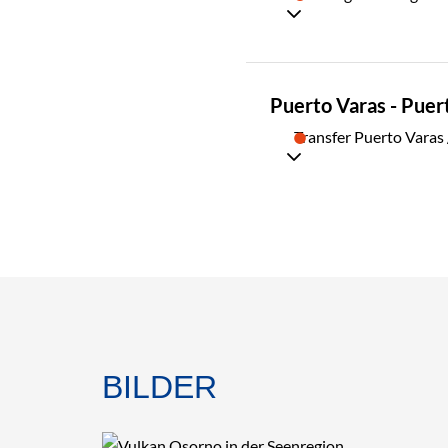
TAG
Puerto Varas - Pue
04
Transfer Puerto Varas 
BILDER