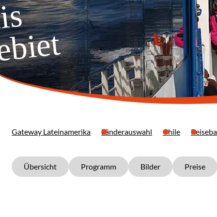
is
ebiet
Gateway Lateinamerika
Länderauswahl
Chile
Reiseba
Übersicht
Programm
Bilder
Preise