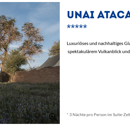
UNAI ATAC
*****
Luxuriöses und nachhaltiges G
spektakulärem Vulkanblick und
ab
€ 1.249,-
*
* 3 Nächte pro Person im Suite-Zel