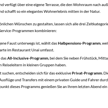
 und verfügt über eine eigene Terrasse, die den Wohnraum nach auß
 schafft so ein elegantes Wohnerlebnis mitten in der Natur.
lichen Wünschen zu gestalten, lassen sich alle drei Zeltkategorie
en Service-Programmen kombinieren:
gene Faust unterwegs ist, wählt das
Halbpensions-Programm
, we
 carte im Restaurant Unai
umfasst.
t das
All-Inclusive-Programm
, bei dem Sie neben
Frühstück, Mitta
n Reiseleitern
in kleinen Gruppen haben.
t suchen, entscheiden sich für das exklusive
Privat-Programm
. D
le Ausflüge und Transfers mit einem privaten Guide und Fahrer durc
epunkt dieses Programms genießen Sie an Ihrem letzten Abend e