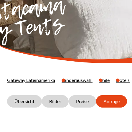
Atacama
y Tents
Gateway Lateinamerika
Länderauswahl
Chile
Hotels
Übersicht
Bilder
Preise
Anfrage