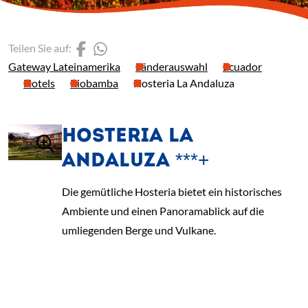
(Link öffnet einen neuen 
(Link öffnet einen neue
Teilen Sie auf:
Gateway Lateinamerika
Länderauswahl
Ecuador
Hotels
Riobamba
Hosteria La Andaluza
HOSTERIA LA
ANDALUZA ***+
Die gemütliche Hosteria bietet ein historisches
Ambiente und einen Panoramablick auf die
umliegenden Berge und Vulkane.