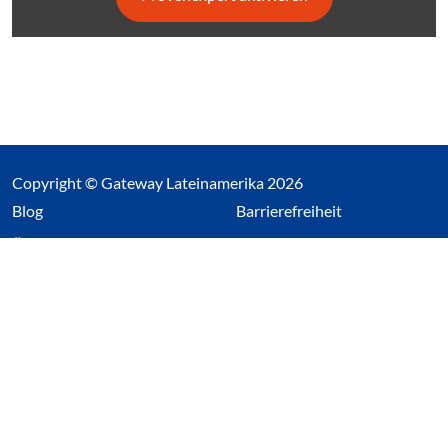
Copyright © Gateway Lateinamerika 2026
(Link öffnet einen neuen Tab)
Blog
Barrierefreiheit
Über uns
Impressum
Datenschutz
Cookieeinstellungen öffnen
(Link öffnet einen neuen Tab
(Link öffnet einen neuen 
(Link öffnet einen neue
(Link öffnet einen n
Wir nutzen Cookies auf unserer Website. Einige sind
essentiell, während andere uns helfen unsere Webseite
und das damit verbundene Nutzerverhalten zu