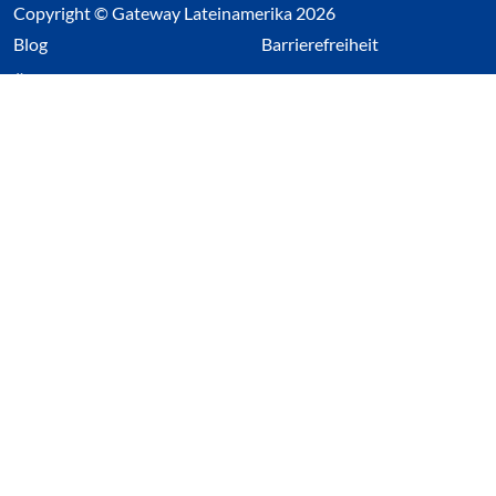
Copyright © Gateway Lateinamerika 2026
(Link öffnet einen neuen Tab)
Blog
Barrierefreiheit
Über uns
Impressum
Datenschutz
Cookieeinstellungen öffnen
(Link öffnet einen neuen Tab
(Link öffnet einen neuen 
(Link öffnet einen neue
(Link öffnet einen n
Wir nutzen Cookies auf unserer Website. Einige sind
essentiell, während andere uns helfen unsere Webseite
und das damit verbundene Nutzerverhalten zu
optimieren. Diese Einstellungen können jederzeit über den
Datenschutzbereich geändert werden.
Alle akzeptieren
Alle ablehnen