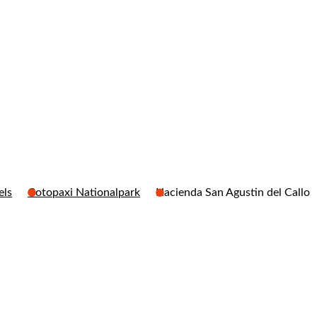
k
els
Cotopaxi Nationalpark
Hacienda San Agustin del Callo