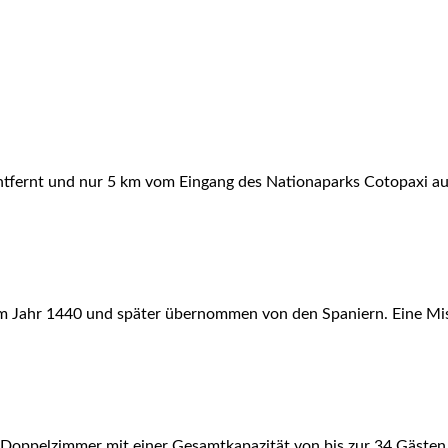
entfernt und nur 5 km vom Eingang des Nationaparks Cotopaxi a
im Jahr 1440 und später übernommen von den Spaniern. Eine Mis
 Doppelzimmer mit einer Gesamtkapazität von bis zur 34 Gästen