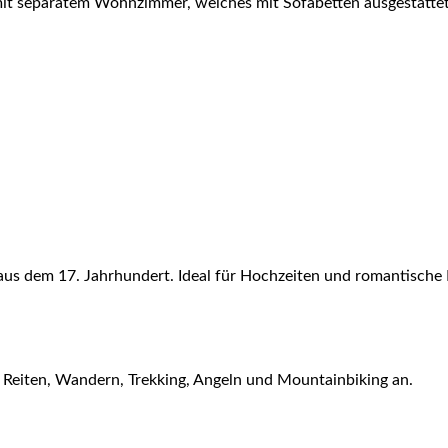
mit separatem Wohnzimmer, welches mit Sofabetten ausgestattet
 aus dem 17. Jahrhundert. Ideal für Hochzeiten und romantisch
e Reiten, Wandern, Trekking, Angeln und Mountainbiking an.