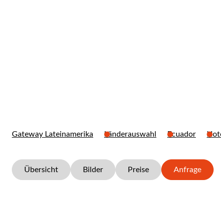
axi Nationalpar
Gateway Lateinamerika
Länderauswahl
Ecuador
Hot
Übersicht
Bilder
Preise
Anfrage