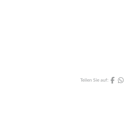
Bu
Ga
Pe
Vu
(Lin
(L
Teilen Sie auf: