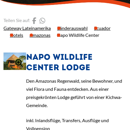
(Link öffnet einen neuen 
(Link öffnet einen neue
Teilen Sie auf:
Gateway Lateinamerika
Länderauswahl
Ecuador
Hotels
Amazonas
Napo Wildlife Center
NAPO WILDLIFE
CENTER LODGE
Den Amazonas Regenwald, seine Bewohner, und
viel Flora und Fauna entdecken. Aus einer
preisgekrönten Lodge geführt von einer Kichwa-
Gemeinde.
inkl. Inlandsflüge, Transfers, Ausflüge und
Vollpension