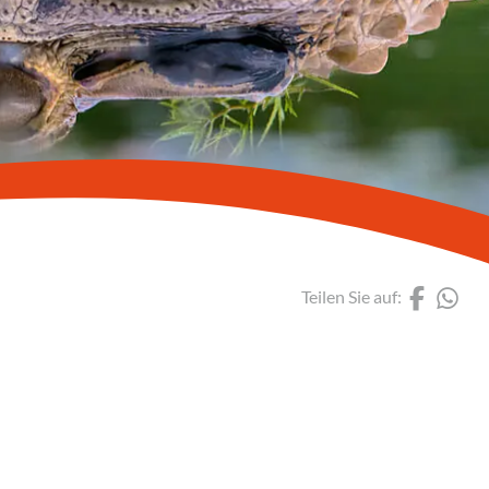
Bu
Ga
Pe
Vu
(Lin
(L
Teilen Sie auf: