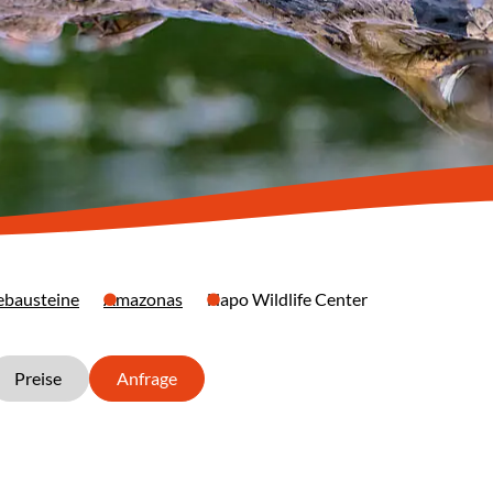
ebausteine
Amazonas
Napo Wildlife Center
Preise
Anfrage