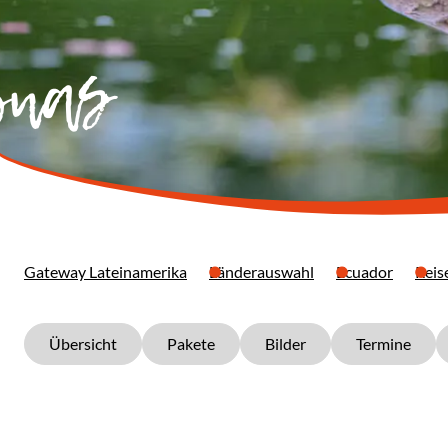
onas
Gateway Lateinamerika
Länderauswahl
Ecuador
Reis
Übersicht
Pakete
Bilder
Termine