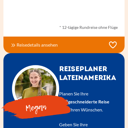
ab € 7.360,- *
* 12-tägige Rundreise ohne Flüge
Reisedetails ansehen
REISEPLANER
LATEINAMERIKA
Planen Sie Ihre
maßgeschneiderte Reise
Megan
nach Ihren Wünschen.
Geben Sie Ihre