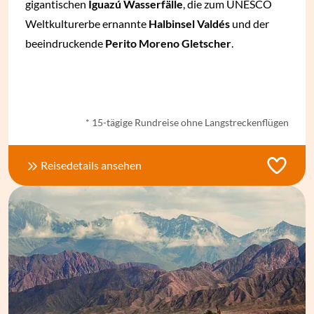
gigantischen
Iguazú Wasserfälle
, die zum UNESCO
Weltkulturerbe ernannte
Halbinsel Valdés
und der
beeindruckende
Perito Moreno Gletscher
.
ab € 3.212,- *
* 15-tägige Rundreise ohne Langstreckenflügen
Reisedetails ansehen