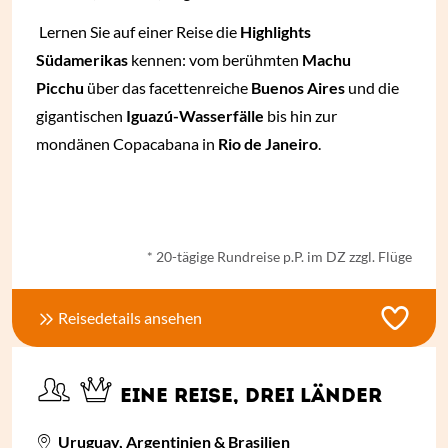
Lernen Sie auf einer Reise die
Highlights
Südamerikas
kennen: vom berühmten
Machu
Picchu
über das facettenreiche
Buenos Aires
und die
gigantischen
Iguazú-Wasserfälle
bis hin zur
mondänen Copacabana in
Rio de Janeiro
.
ab
€ 2.988,-
*
* 20-tägige Rundreise p.P. im DZ zzgl. Flüge
Reisedetails ansehen
EINE REISE, DREI LÄNDER
Uruguay, Argentinien & Brasilien