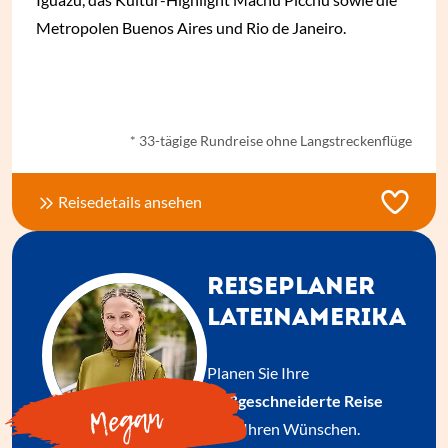
Metropolen Buenos Aires und Rio de Janeiro.
ab € 8.600,- *
* 33-tägige Rundreise ohne Langstreckenflüge
Reisedetails ansehen
REISEPLANER
LATEINAMERIKA
Planen Sie Ihre
maßgeschneiderte Reise
Megan
nach Ihren Wünschen.