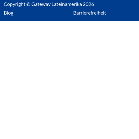
Copyright © Gateway Lateinamerika 2026
(Link öffnet einen neuen Tab)
Blog
Barrierefreiheit
Über uns
Impressum
Datenschutz
Cookieeinstellungen öffnen
(Link öffnet einen neuen Tab
(Link öffnet einen neuen 
(Link öffnet einen neue
(Link öffnet einen n
Wir nutzen Cookies auf unserer Website. Einige sind
essentiell, während andere uns helfen unsere Webseite
und das damit verbundene Nutzerverhalten zu
optimieren. Diese Einstellungen können jederzeit über den
Datenschutzbereich geändert werden.
Alle akzeptieren
Alle ablehnen