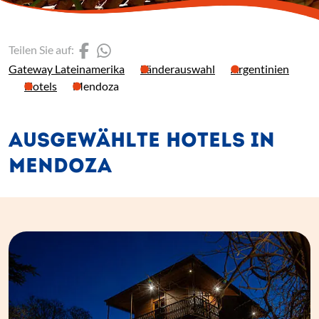
(Link öffnet einen neuen 
(Link öffnet einen neue
Teilen Sie auf:
Gateway Lateinamerika
Länderauswahl
Argentinien
Hotels
Mendoza
AUSGEWÄHLTE HOTELS IN
MENDOZA