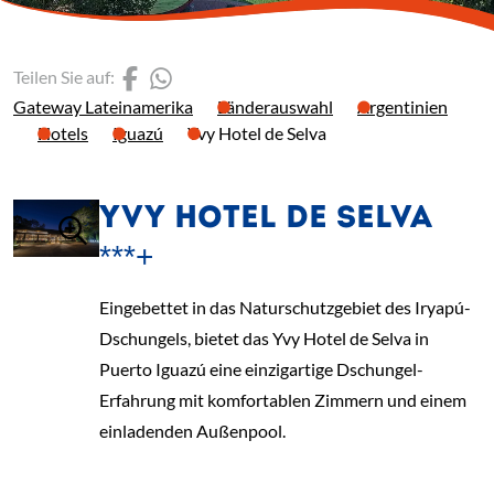
(Link öffnet einen neuen 
(Link öffnet einen neue
Teilen Sie auf:
Gateway Lateinamerika
Länderauswahl
Argentinien
Hotels
Iguazú
Yvy Hotel de Selva
YVY HOTEL DE SELVA
***+
Eingebettet in das Naturschutzgebiet des Iryapú-
Dschungels, bietet das Yvy Hotel de Selva in
Puerto Iguazú eine einzigartige Dschungel-
Erfahrung mit komfortablen Zimmern und einem
einladenden Außenpool.