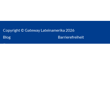
Copyright © Gateway Lateinamerika 2026
(Link öffnet einen neuen Tab)
Blog
Barrierefreiheit
Über uns
Impressum
Datenschutz
Cookieeinstellungen öffnen
(Link öffnet einen neuen Tab
(Link öffnet einen neuen 
(Link öffnet einen neue
(Link öffnet einen n
Wir nutzen Cookies auf unserer Website. Einige sind
essentiell, während andere uns helfen unsere Webseite
und das damit verbundene Nutzerverhalten zu
optimieren. Diese Einstellungen können jederzeit über den
Datenschutzbereich geändert werden.