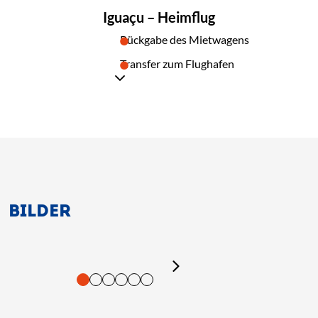
11
Iguaçu – Heimflug
Rückgabe des Mietwagens
Transfer zum Flughafen
BILDER
tigung und Vorlesen der Inhalte mit Leertaste oder Tabulator-Tast