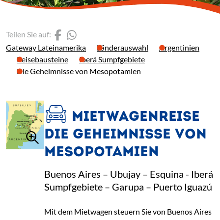
(Link öffnet einen neuen 
(Link öffnet einen neue
Teilen Sie auf:
Gateway Lateinamerika
Länderauswahl
Argentinien
Reisebausteine
Iberá Sumpfgebiete
Die Geheimnisse von Mesopotamien
MIETWAGENREISE
DIE GEHEIMNISSE VON
MESOPOTAMIEN
Buenos Aires – Ubujay – Esquina - Iberá
Sumpfgebiete – Garupa – Puerto Iguazú
Mit dem Mietwagen steuern Sie von Buenos Aires