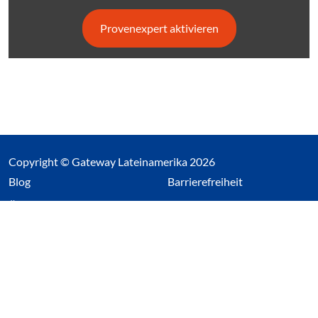
Provenexpert aktivieren
Copyright © Gateway Lateinamerika 2026
(Link öffnet einen neuen Tab)
Blog
Barrierefreiheit
Über uns
Impressum
Datenschutz
Cookieeinstellungen öffnen
(Link öffnet einen neuen Tab
(Link öffnet einen neuen 
(Link öffnet einen neue
(Link öffnet einen n
Wir nutzen Cookies auf unserer Website. Einige sind