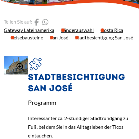
(Link öffnet einen neuen 
(Link öffnet einen neue
Teilen Sie auf:
Gateway Lateinamerika
Länderauswahl
Costa Rica
Reisebausteine
San José
Stadtbesichtigung San José
STADTBESICHTIGUNG
SAN JOSÉ
Programm
Interessanter ca. 2-stündiger Stadtrundgang zu
Fuß, bei dem Sie in das Alltagsleben der Ticos
eintauchen.