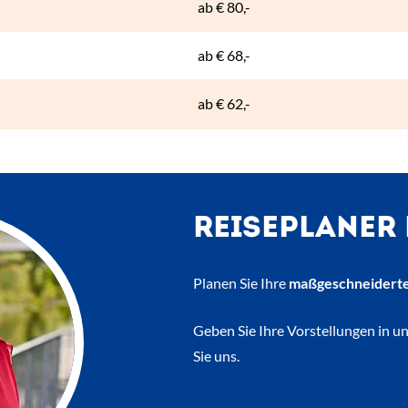
ab
€ 80,-
ab
€ 68,-
ab
€ 62,-
REISEPLANER
Planen Sie Ihre
maßgeschneiderte
Geben Sie Ihre Vorstellungen in u
Sie uns.