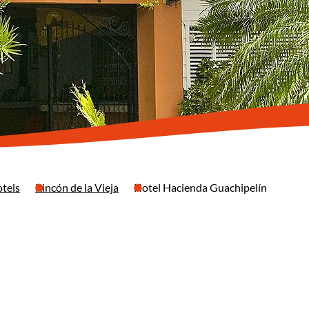
tels
Rincón de la Vieja
Hotel Hacienda Guachipelín