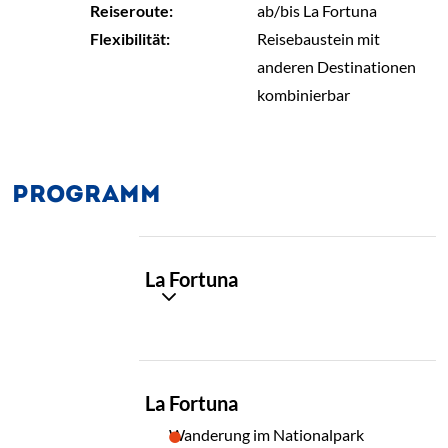
Reiseroute:
ab/bis La Fortuna
Flexibilität:
Reisebaustein mit
anderen Destinationen
kombinierbar
PROGRAMM
TAG
La Fortuna
01
TAG
La Fortuna
02
Wanderung im Nationalpark