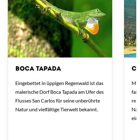
BOCA TAPADA
CA
Eingebettet in üppigen Regenwald ist das
Mit
malerische Dorf Boca Tapada am Ufer des
far
Flusses San Carlos für seine unberührte
reic
Natur und vielfältige Tierwelt bekannt.
Nat
einz