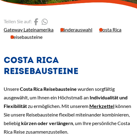
(Link öffnet einen neuen 
(Link öffnet einen neue
Teilen Sie auf:
Gateway Lateinamerika
Länderauswahl
Costa Rica
Reisebausteine
COSTA RICA
REISEBAUSTEINE
Unsere
Costa Rica Reisebausteine
wurden sorgfältig
ausgewählt, um Ihnen ein Höchstmaß an
Individualität und
Flexibilität
zu ermöglichen. Mit unserem
Merkzettel
können
Sie unsere Reisebausteine flexibel miteinander kombinieren,
beliebig
kürzen oder verlängern
, um Ihre persönliche Costa
Rica Reise zusammenzustellen.