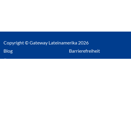
Copyright © Gateway Lateinamerika 2026
(Link öffnet einen neuen Tab)
Blog
Barrierefreiheit
Über uns
Impressum
Datenschutz
Cookieeinstellungen öffnen
(Link öffnet einen neuen Tab
(Link öffnet einen neuen 
(Link öffnet einen neue
(Link öffnet einen n
Wir nutzen Cookies auf unserer Website. Einige sind
essentiell, während andere uns helfen unsere Webseite
und das damit verbundene Nutzerverhalten zu
optimieren. Diese Einstellungen können jederzeit über den