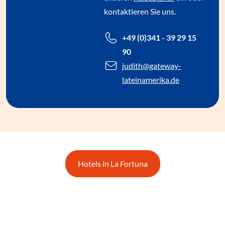
kontaktieren Sie uns.
+49 (0)341 - 39 29 15
90
judith
@gateway-
lateinamerika.de
Hotels in La Fortuna