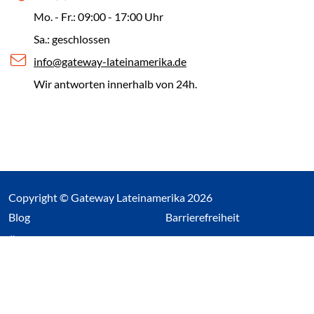
Mo. - Fr.: 09:00 - 17:00 Uhr
Sa.: geschlossen
info@gateway-lateinamerika.de
Wir antworten innerhalb von 24h.
Copyright © Gateway Lateinamerika 2026
(Link öffnet einen neuen Tab)
Blog
Barrierefreiheit
Über uns
Impressum
Datenschutz
Cookieeinstellungen öffnen
(Link öffnet einen neuen Tab
(Link öffnet einen neuen 
(Link öffnet einen neue
(Link öffnet einen n