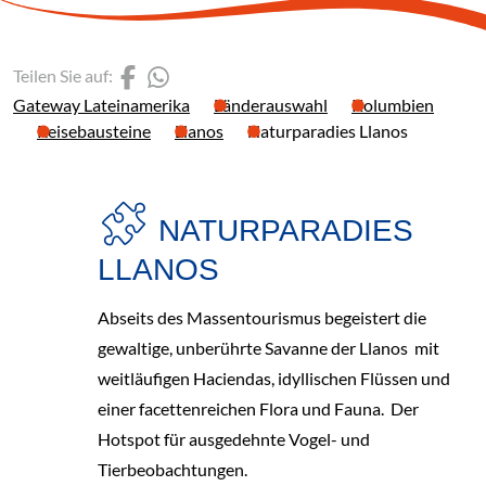
(Link öffnet einen neuen 
(Link öffnet einen neue
Teilen Sie auf:
Gateway Lateinamerika
Länderauswahl
Kolumbien
Reisebausteine
Llanos
Naturparadies Llanos
Neu
NATURPARADIES
LLANOS
Abseits des Massentourismus begeistert die
gewaltige, unberührte Savanne der Llanos mit
weitläufigen Haciendas, idyllischen Flüssen und
einer facettenreichen Flora und Fauna. Der
Hotspot für ausgedehnte Vogel- und
Tierbeobachtungen.