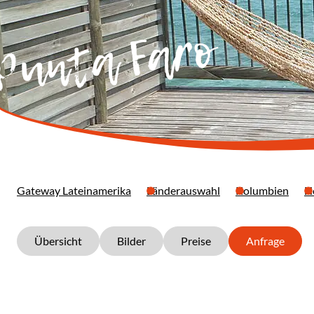
 Punta Faro
Gateway Lateinamerika
Länderauswahl
Kolumbien
H
Übersicht
Bilder
Preise
Anfrage