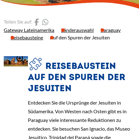
(Link öffnet einen neuen 
(Link öffnet einen neue
Teilen Sie auf:
Gateway Lateinamerika
Länderauswahl
Paraguay
Reisebausteine
Auf den Spuren der Jesuiten
REISEBAUSTEIN
AUF DEN SPUREN DER
JESUITEN
Entdecken Sie die Ursprünge der Jesuiten in
Südamerika. Von Westen nach Osten gibt es in
Paraguay viele interessante Reduktionen zu
entdecken. Sie besuchen San Ignacio, das Museo
Jesuitico, Trinidad del Paraná sowie die