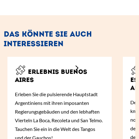
DAS KÖNNTE SIE AUCH
INTERESSIEREN
ERLEBNIS BUENOS
AIRES
ES
A
Erleben Sie die pulsierende Hauptstadt
Der
Argentiniens mit ihren imposanten
km 
Regierungsgebäuden und den lebhaften
noc
Vierteln La Boca, Recoleta und San Telmo.
der
Tauchen Sie ein in die Welt des Tangos
de 
und der Gauchos!