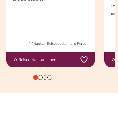
Lebe
arg
ab € 355,- *
* 4-tägiger Reisebaustein pro Person
Reisedetails ansehen