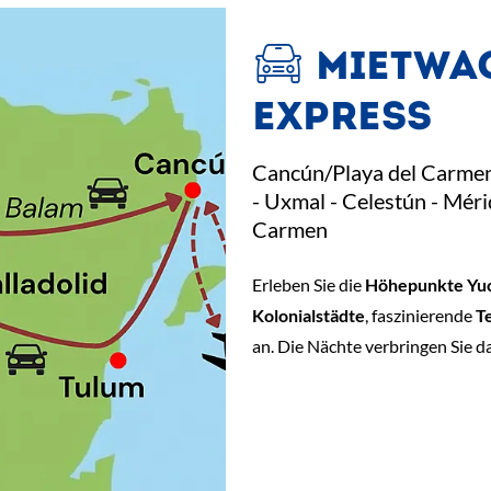
MIETWAG
EXPRESS
Cancún/Playa del Carmen -
- Uxmal - Celestún - Méri
Carmen
Erleben Sie die
Höhepunkte Yu
Kolonialstädte
, faszinierende
T
an. Die Nächte verbringen Sie d
ab
€ 604,-
*