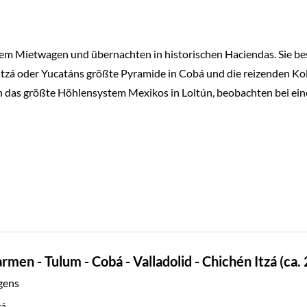
 dem Mietwagen und übernachten in historischen Haciendas. Sie be
tzá oder Yucatáns größte Pyramide in Cobá und die reizenden Ko
en das größte Höhlensystem Mexikos in Loltún, beobachten bei ein
men - Tulum - Cobá - Valladolid - Chichén Itzá (ca.
gens
zá