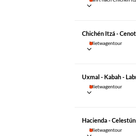
TAG
Chichén Itzá - Cenot
02
Mietwagentour
TAG
Uxmal - Kabah - Labn
03
Mietwagentour
TAG
Hacienda - Celestún 
04
Mietwagentour