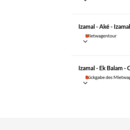
TAG
Izamal - Aké - Izama
05
Mietwagentour
TAG
Izamal - Ek Balam -
06
Rückgabe des Mietwa