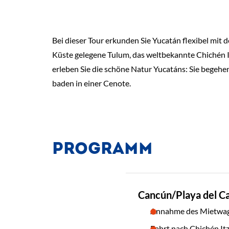
Bei dieser Tour erkunden Sie Yucatán flexibel mit
Küste gelegene Tulum, das weltbekannte Chichén I
erleben Sie die schöne Natur Yucatáns: Sie begeh
baden in einer Cenote.
PROGRAMM
TAG
Cancún/Playa del Car
01
Annahme des Mietwa
Fahrt nach Chichén It