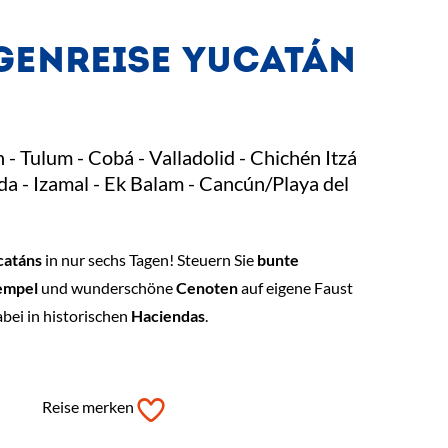
ENREISE YUCATÁN
 Tulum - Cobá - Valladolid - Chichén Itzá
da - Izamal - Ek Balam - Cancún/Playa del
catáns
in nur sechs Tagen! Steuern Sie
bunte
empel
und wunderschöne
Cenoten
auf eigene Faust
abei in historischen
Haciendas
.
Reise merken