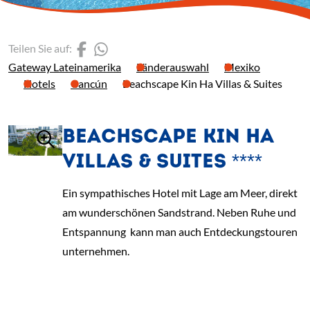
(Link öffnet einen neuen 
(Link öffnet einen neue
Teilen Sie auf:
Gateway Lateinamerika
Länderauswahl
Mexiko
Hotels
Cancún
Beachscape Kin Ha Villas & Suites
BEACHSCAPE KIN HA
VILLAS & SUITES ****
Ein sympathisches Hotel mit Lage am Meer, direkt
am wunderschönen Sandstrand. Neben Ruhe und
Entspannung kann man auch Entdeckungstouren
unternehmen.