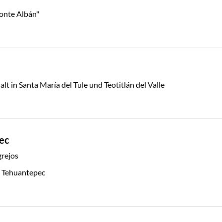
onte Albán"
lt in Santa María del Tule und Teotitlán del Valle
ec
grejos
n Tehuantepec