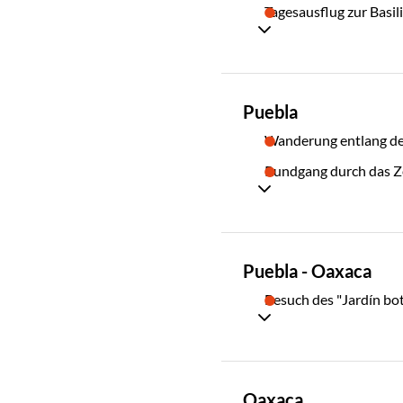
03
Tagesausflug zur Basi
TAG
Puebla
04
Wanderung entlang de
Rundgang durch das Z
TAG
Puebla - Oaxaca
05
Besuch des "Jardín bot
TAG
Oaxaca