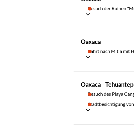
06
Besuch der Ruinen "M
TAG
Oaxaca
07
Fahrt nach Mitla mit Ha
TAG
Oaxaca - Tehuantep
08
Besuch des Playa Can
Stadtbesichtigung vo
TAG