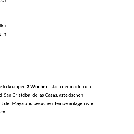
sch
g
iko-
 in
te in knappen
3 Wochen
. Nach der modernen
 San Cristóbal de las Casas, aztekischen
elt der Maya und besuchen Tempelanlagen wie
en.