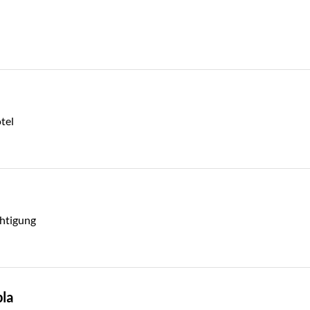
tel
chtigung
bla