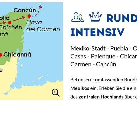
RUND
INTENSIV
Mexiko-Stadt - Puebla - O
Casas - Palenque - Chican
Carmen - Cancún
Bei unserer umfassenden Rundre
Mexikos
ein. Erleben Sie die ei
des
zentralen Hochlands
über 
ab
€ 2.998,-
*