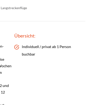
 Langstreckenflüge
Übersicht:
en-
Individuell / privat ab 1 Person
buchbar
ise
 Wochen
en
2 und
 12
n