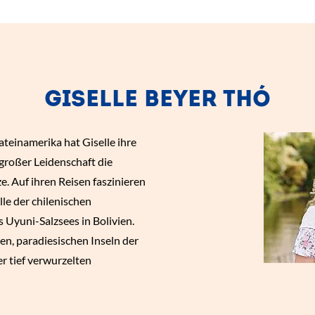
GISELLE BEYER THÓ
teinamerika hat Giselle ihre
großer Leidenschaft die
e. Auf ihren Reisen faszinieren
lle der chilenischen
 Uyuni-Salzsees in Bolivien.
ten, paradiesischen Inseln der
r tief verwurzelten