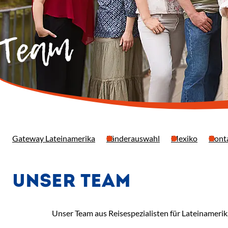
 Team
Gateway Lateinamerika
Länderauswahl
Mexiko
Kont
UNSER TEAM
Unser Team aus Reisespezialisten für Lateinamerika