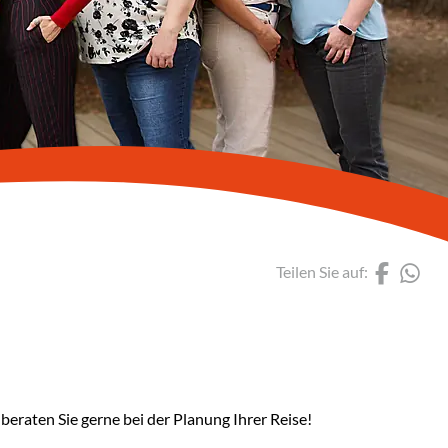
Hö
Yu
Erl
Yo
Mi
Mi
Mi
(Lin
(L
Teilen Sie auf:
Mi
Di
Be
beraten Sie gerne bei der Planung Ihrer Reise!