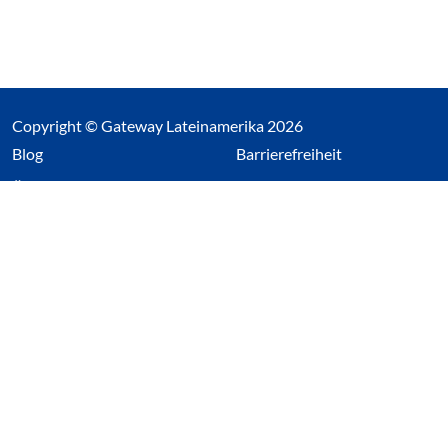
Copyright © Gateway Lateinamerika 2026
(Link öffnet einen neuen Tab)
Blog
Barrierefreiheit
Über uns
Impressum
Datenschutz
Cookieeinstellungen öffnen
(Link öffnet einen neuen Tab
(Link öffnet einen neuen 
(Link öffnet einen neue
(Link öffnet einen n
Wir nutzen Cookies auf unserer Website. Einige sind
essentiell, während andere uns helfen unsere Webseite
und das damit verbundene Nutzerverhalten zu
optimieren. Diese Einstellungen können jederzeit über den
Datenschutzbereich geändert werden.