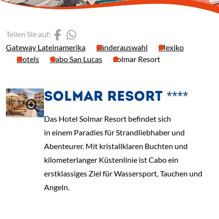
(Link öffnet einen neuen 
(Link öffnet einen neue
Teilen Sie auf:
Gateway Lateinamerika
Länderauswahl
Mexiko
Hotels
Cabo San Lucas
Solmar Resort
SOLMAR RESORT ****
Das Hotel Solmar Resort befindet sich
in einem Paradies für Strandliebhaber und
Abenteurer. Mit kristallklaren Buchten und
kilometerlanger Küstenlinie ist Cabo ein
erstklassiges Ziel für Wassersport, Tauchen und
Angeln.