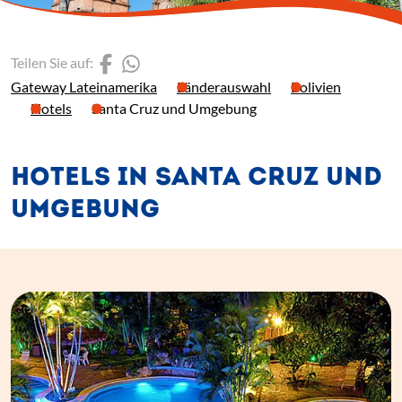
(Link öffnet einen neuen 
(Link öffnet einen neue
Teilen Sie auf:
Gateway Lateinamerika
Länderauswahl
Bolivien
Hotels
Santa Cruz und Umgebung
HOTELS IN SANTA CRUZ UND
UMGEBUNG