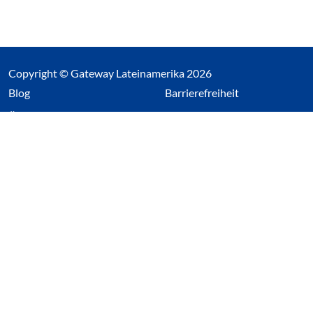
Copyright © Gateway Lateinamerika 2026
(Link öffnet einen neuen Tab)
Blog
Barrierefreiheit
Über uns
Impressum
Datenschutz
Cookieeinstellungen öffnen
(Link öffnet einen neuen Tab
(Link öffnet einen neuen 
(Link öffnet einen neue
(Link öffnet einen n
Wir nutzen Cookies auf unserer Website. Einige sind
essentiell, während andere uns helfen unsere Webseite
und das damit verbundene Nutzerverhalten zu
optimieren. Diese Einstellungen können jederzeit über den
Datenschutzbereich geändert werden.