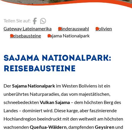
(Link öffnet einen neuen 
(Link öffnet einen neue
Teilen Sie auf:
Gateway Lateinamerika
Länderauswahl
Bolivien
Reisebausteine
Sajama Nationalpark
SAJAMA NATIONALPARK:
REISEBAUSTEINE
Der
Sajama Nationalpark
im Westen Boliviens ist ein
unberührtes Naturparadies, das vom majestätischen,
schneebedeckten
Vulkan Sajama
– dem höchsten Berg des
Landes – dominiert wird. Diese karge, aber faszinierende
Hochlandregion beeindruckt mit den weltweit am höchsten
wachsenden
Queñua-Wäldern
, dampfenden
Geysiren
und