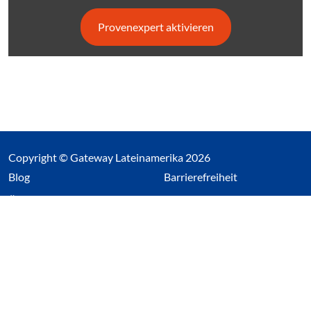
Provenexpert aktivieren
Copyright © Gateway Lateinamerika 2026
(Link öffnet einen neuen Tab)
Blog
Barrierefreiheit
Über uns
Impressum
Datenschutz
Cookieeinstellungen öffnen
(Link öffnet einen neuen Tab
(Link öffnet einen neuen 
(Link öffnet einen neue
(Link öffnet einen n
Wir nutzen Cookies auf unserer Website. Einige sind