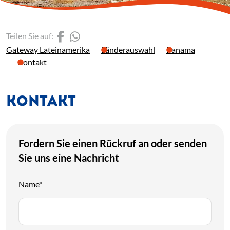
(Link öffnet einen neuen 
(Link öffnet einen neue
Teilen Sie auf:
Gateway Lateinamerika
Länderauswahl
Panama
Kontakt
KONTAKT
Kontaktanfrage
Fordern Sie einen Rückruf an oder senden
Sie uns eine Nachricht
Name
*