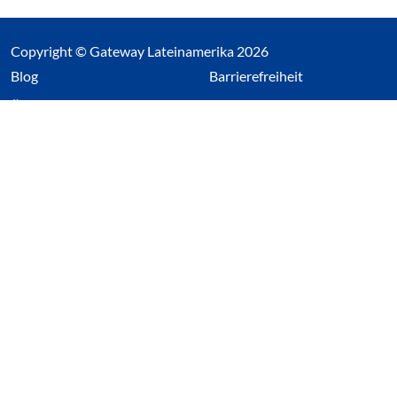
Copyright © Gateway Lateinamerika 2026
(Link öffnet einen neuen Tab)
Blog
Barrierefreiheit
Über uns
Impressum
Datenschutz
Cookieeinstellungen öffnen
(Link öffnet einen neuen Tab
(Link öffnet einen neuen 
(Link öffnet einen neue
(Link öffnet einen n
Wir nutzen Cookies auf unserer Website. Einige sind
essentiell, während andere uns helfen unsere Webseite
und das damit verbundene Nutzerverhalten zu
optimieren. Diese Einstellungen können jederzeit über den
Datenschutzbereich geändert werden.
Alle akzeptieren