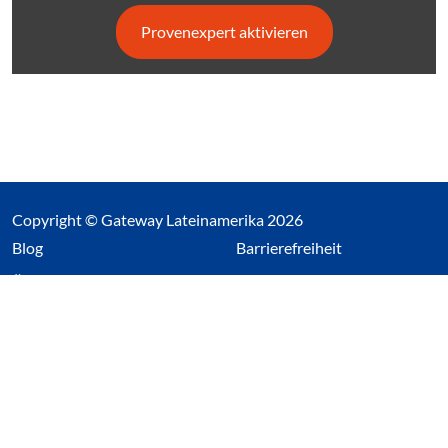
Provenexpert aktivieren
Copyright © Gateway Lateinamerika 2026
(Link öffnet einen neuen Tab)
Blog
Barrierefreiheit
Über uns
Impressum
Datenschutz
Cookieeinstellungen öffnen
(Link öffnet einen neuen Tab
(Link öffnet einen neuen 
(Link öffnet einen neue
(Link öffnet einen n
Wir nutzen Cookies auf unserer Website. Einige sind