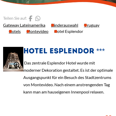
(Link öffnet einen neuen 
(Link öffnet einen neue
Teilen Sie auf:
Gateway Lateinamerika
Länderauswahl
Uruguay
Hotels
Montevideo
Hotel Esplendor
HOTEL ESPLENDOR ***
Das zentrale Esplendor Hotel wurde mit
moderner Dekoration gestaltet. Es ist der optimale
Ausgangspunkt für ein Besuch des Stadtzentrums
von Montevideo. Nach einem anstrengenden Tag
kann man am hauseigenen Innenpool relaxen.