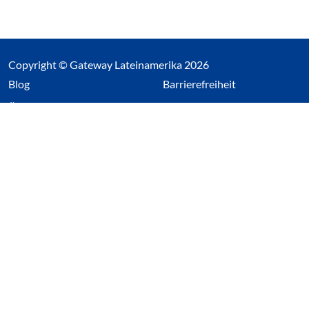
Copyright © Gateway Lateinamerika 2026
(Link öffnet einen neuen Tab)
Blog
Barrierefreiheit
Über uns
Impressum
Datenschutz
Cookieeinstellungen öffnen
(Link öffnet einen neuen Tab
(Link öffnet einen neuen 
(Link öffnet einen neue
(Link öffnet einen n
Wir nutzen Cookies auf unserer Website. Einige sind
essentiell, während andere uns helfen unsere Webseite
und das damit verbundene Nutzerverhalten zu
optimieren. Diese Einstellungen können jederzeit über den
Datenschutzbereich geändert werden.
Alle akzeptieren