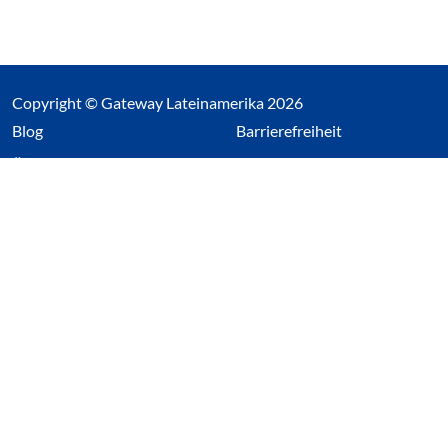
Copyright © Gateway Lateinamerika 2026
(Link öffnet einen neuen Tab)
Blog
Barrierefreiheit
Über uns
Impressum
Datenschutz
Cookieeinstellungen öffnen
(Link öffnet einen neuen Tab
(Link öffnet einen neuen 
(Link öffnet einen neue
(Link öffnet einen n
Wir nutzen Cookies auf unserer Website. Einige sind
essentiell, während andere uns helfen unsere Webseite
und das damit verbundene Nutzerverhalten zu
optimieren. Diese Einstellungen können jederzeit über den
Datenschutzbereich geändert werden.