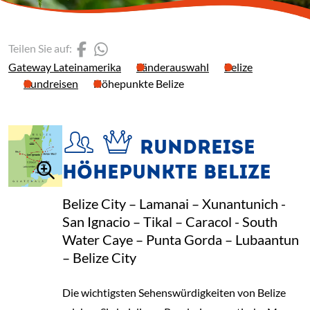
(Link öffnet einen neuen 
(Link öffnet einen neue
Teilen Sie auf:
Gateway Lateinamerika
Länderauswahl
Belize
Rundreisen
Höhepunkte Belize
RUNDREISE
HÖHEPUNKTE BELIZE
Belize City – Lamanai – Xunantunich -
San Ignacio – Tikal – Caracol - South
Water Caye – Punta Gorda – Lubaantun
– Belize City
Die wichtigsten Sehenswürdigkeiten von Belize