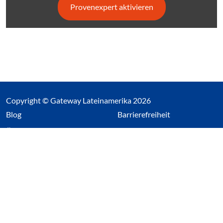
Provenexpert aktivieren
Copyright © Gateway Lateinamerika 2026
(Link öffnet einen neuen Tab)
Blog
Barrierefreiheit
Über uns
Impressum
Datenschutz
Cookieeinstellungen öffnen
(Link öffnet einen neuen Tab
(Link öffnet einen neuen 
(Link öffnet einen neue
(Link öffnet einen n
Wir nutzen Cookies auf unserer Website. Einige sind
essentiell, während andere uns helfen unsere Webseite