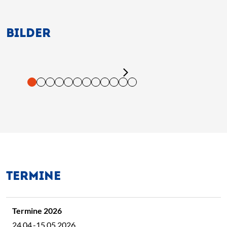
BILDER
tigung und Vorlesen der Inhalte mit Leertaste oder Tabulator-Tast
TERMINE
24.04.-15.05.2026