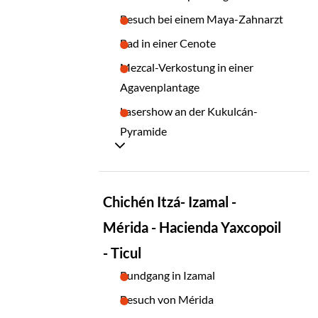
Besuch bei einem Maya-Zahnarzt
Bad in einer Cenote
Mezcal-Verkostung in einer
Agavenplantage
Lasershow an der Kukulcán-
Pyramide
TAG
Chichén Itzá- Izamal -
04
Mérida - Hacienda Yaxcopoil
- Ticul
Rundgang in Izamal
Besuch von Mérida