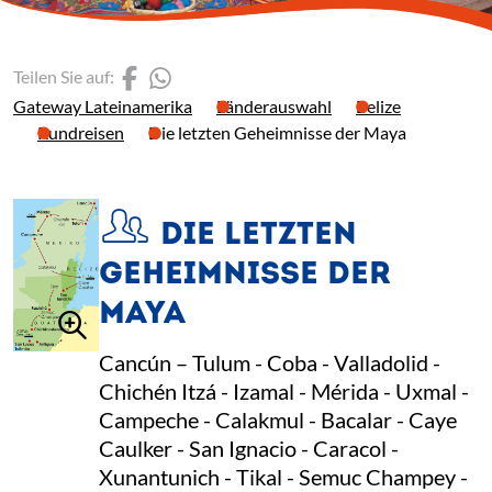
(Link öffnet einen neuen 
(Link öffnet einen neue
Teilen Sie auf:
Gateway Lateinamerika
Länderauswahl
Belize
Rundreisen
Die letzten Geheimnisse der Maya
DIE LETZTEN
GEHEIMNISSE DER
Neu
MAYA
Cancún – Tulum - Coba - Valladolid -
Chichén Itzá - Izamal - Mérida - Uxmal -
Campeche - Calakmul - Bacalar - Caye
Caulker - San Ignacio - Caracol -
Xunantunich - Tikal - Semuc Champey -