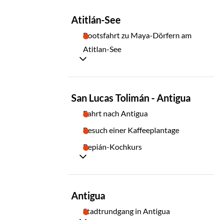
TAG
Atitlán-See
18
Bootsfahrt zu Maya-Dörfern am
Atitlan-See
TAG
San Lucas Tolimán - Antigua
19
Fahrt nach Antigua
Besuch einer Kaffeeplantage
Pepián-Kochkurs
TAG
Antigua
20
Stadtrundgang in Antigua