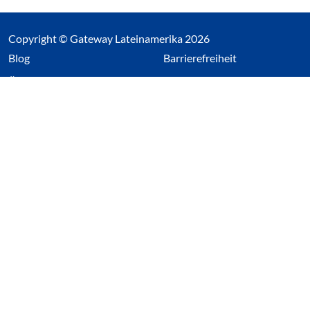
Copyright © Gateway Lateinamerika 2026
(Link öffnet einen neuen Tab)
Blog
Barrierefreiheit
Über uns
Impressum
Datenschutz
Cookieeinstellungen öffnen
(Link öffnet einen neuen Tab
(Link öffnet einen neuen 
(Link öffnet einen neue
(Link öffnet einen n
Wir nutzen Cookies auf unserer Website. Einige sind
essentiell, während andere uns helfen unsere Webseite
und das damit verbundene Nutzerverhalten zu
optimieren. Diese Einstellungen können jederzeit über den
Datenschutzbereich geändert werden.
Alle akzeptieren