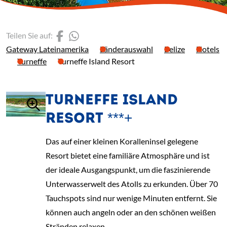
(Link öffnet einen neuen 
(Link öffnet einen neue
Teilen Sie auf:
Gateway Lateinamerika
Länderauswahl
Belize
Hotels
Turneffe
Turneffe Island Resort
TURNEFFE ISLAND
RESORT ***+
Das auf einer kleinen Koralleninsel gelegene
Resort bietet eine familiäre Atmosphäre und ist
der ideale Ausgangspunkt, um die faszinierende
Unterwasserwelt des Atolls zu erkunden. Über 70
Tauchspots sind nur wenige Minuten entfernt. Sie
können auch angeln oder an den schönen weißen
Stränden relaxen