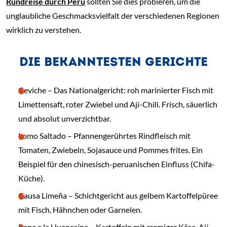
Rundreise durch Peru
sollten Sie dies probieren, um die
unglaubliche Geschmacksvielfalt der verschiedenen Regionen
wirklich zu verstehen.
DIE BEKANNTESTEN GERICHTE
Ceviche – Das Nationalgericht: roh marinierter Fisch mit
Limettensaft, roter Zwiebel und Ají-Chili. Frisch, säuerlich
und absolut unverzichtbar.
Lomo Saltado – Pfannengerührtes Rindfleisch mit
Tomaten, Zwiebeln, Sojasauce und Pommes frites. Ein
Beispiel für den chinesisch-peruanischen Einfluss (Chifa-
Küche).
Causa Limeña – Schichtgericht aus gelbem Kartoffelpüree
mit Fisch, Hähnchen oder Garnelen.
Papa a la Huancaína – Kartoffeln mit cremiger Käse-Ají-