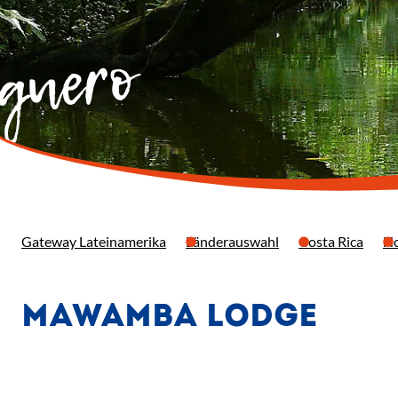
guero
Gateway Lateinamerika
Länderauswahl
Costa Rica
Ho
MAWAMBA LODGE