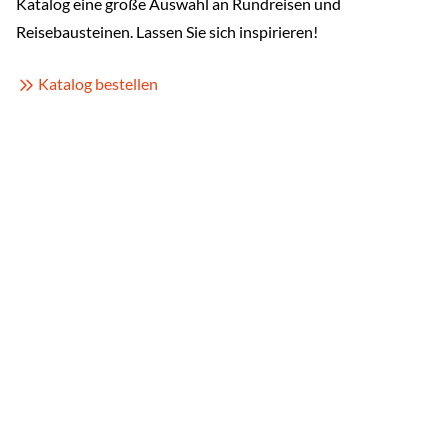
Katalog eine große Auswahl an Rundreisen und
Reisebausteinen. Lassen Sie sich inspirieren!
Katalog bestellen
nen neuen Tab)
nschutz
Barrierefreiheit
Impressum
Cookieeinstellungen öffnen