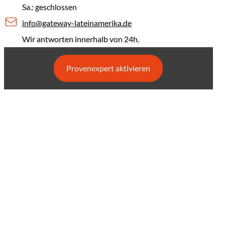
Sa.: geschlossen
info@gateway-lateinamerika.de
Wir antworten innerhalb von 24h.
Provenexpert aktivieren
(Link öffn
(Link ö
(Lin
(