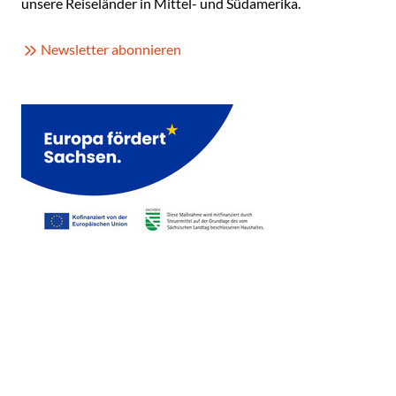
unsere Reiseländer in Mittel- und Südamerika.
Newsletter abonnieren
(Link öffnet ei
Copyright © Gateway Lateinamerika 2026
Blog
Über uns
Date