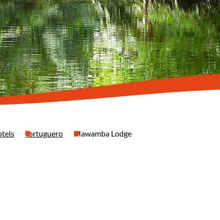
tels
Tortuguero
Mawamba Lodge