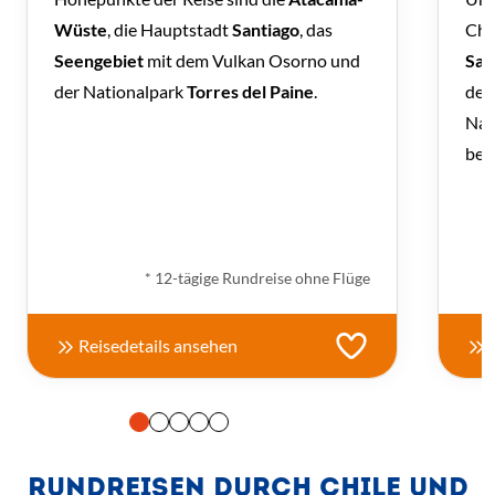
Wüste
, die Hauptstadt
Santiago
, das
Chi
Seengebiet
mit dem Vulkan Osorno und
San
der Nationalpark
Torres del Paine
.
der
Nat
ber
ab € 2.580,- *
* 12-tägige Rundreise ohne Flüge
Reisedetails ansehen
RUNDREISEN DURCH CHILE UND