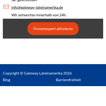
info@gateway-lateinamerika.de
Wir antworten innerhalb von 24h.
Provenexpert aktivieren
Copyright © Gateway Lateinamerika 2026
(Link öffnet einen neuen Tab)
Blog
Barrierefreiheit
Über uns
Impressum
Datenschutz
Cookieeinstellungen öffnen
(Link öffnet einen neuen Tab
(Link öffnet einen neuen 
(Link öffnet einen neue
(Link öffnet einen n