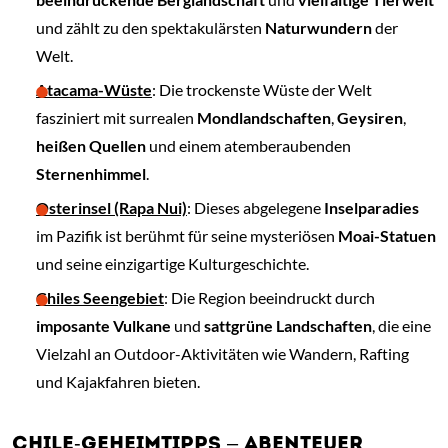
und zählt zu den spektakulärsten
Naturwundern
der
Welt.
Atacama-Wüste
: Die trockenste Wüste der Welt
fasziniert mit surrealen
Mondlandschaften
,
Geysiren
,
heißen Quellen
und einem atemberaubenden
Sternenhimmel
.
Osterinsel (Rapa Nui)
: Dieses abgelegene
Inselparadies
im Pazifik ist berühmt für seine mysteriösen
Moai-Statuen
und seine einzigartige Kulturgeschichte.
Chiles Seengebiet
: Die Region beeindruckt durch
imposante Vulkane
und
sattgrüne Landschaften
, die eine
Vielzahl an Outdoor-Aktivitäten wie Wandern, Rafting
und Kajakfahren bieten.
CHILE-GEHEIMTIPPS – ABENTEUER