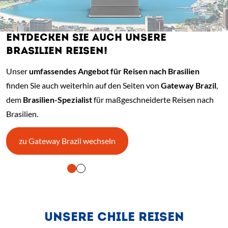
ENTDECKEN SIE AUCH UNSERE
BRASILIEN REISEN!
Unser
umfassendes Angebot für Reisen nach Brasilien
finden Sie auch weiterhin auf den Seiten von
Gateway Brazil
,
dem
Brasilien-Spezialist
für maßgeschneiderte Reisen nach
Brasilien.
(Link öffnet einen neuen Tab)
zu Gateway Brazil wechseln
gung und Vorlesen der Inhalte mit Leertaste oder Tabulator-Taste.
UNSERE CHILE REISEN