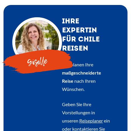
IHRE
EXPERTIN
FÜR CHILE
REISEN
Giselle
Wir planen Ihre
maßgeschneiderte
Reise
nach Ihren
Wünschen.
Geben Sie Ihre
Vorstellungen in
(Link öffnet e
unseren
Reiseplaner
ein
oder kontaktieren Sie