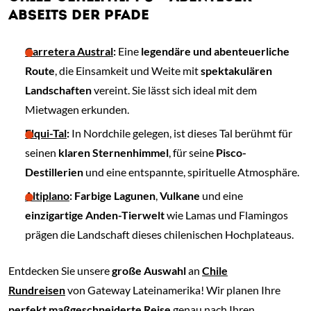
ABSEITS DER PFADE
Carretera Austral
:
Eine
legendäre und abenteuerliche
Route
, die Einsamkeit und Weite mit
spektakulären
Landschaften
vereint. Sie lässt sich ideal mit dem
Mietwagen erkunden.
Elqui-Tal
:
In Nordchile gelegen, ist dieses Tal berühmt für
seinen
klaren Sternenhimmel
, für seine
Pisco-
Destillerien
und eine entspannte, spirituelle Atmosphäre.
Altiplano
:
Farbige Lagunen
,
Vulkane
und eine
einzigartige Anden-Tierwelt
wie Lamas und Flamingos
prägen die Landschaft dieses chilenischen Hochplateaus.
Entdecken Sie unsere
große Auswahl
an
Chile
Rundreisen
von Gateway Lateinamerika! Wir planen Ihre
perfekt maßgeschneiderte Reise
genau nach Ihren