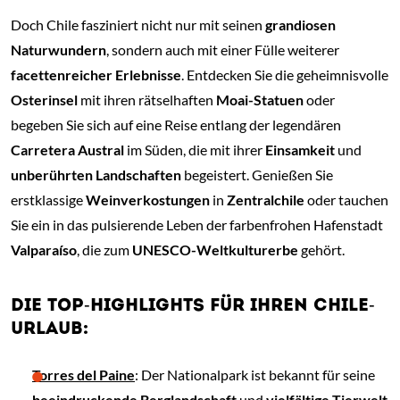
Doch Chile fasziniert nicht nur mit seinen
grandiosen
Naturwundern
, sondern auch mit einer Fülle weiterer
facettenreicher Erlebnisse
. Entdecken Sie die geheimnisvolle
Osterinsel
mit ihren rätselhaften
Moai-Statuen
oder
begeben Sie sich auf eine Reise entlang der legendären
Carretera Austral
im Süden, die mit ihrer
Einsamkeit
und
unberührten Landschaften
begeistert. Genießen Sie
erstklassige
Weinverkostungen
in
Zentralchile
oder tauchen
Sie ein in das pulsierende Leben der farbenfrohen Hafenstadt
Valparaíso
, die zum
UNESCO-Weltkulturerbe
gehört.
DIE TOP-HIGHLIGHTS FÜR IHREN CHILE-
URLAUB:
Torres del Paine
: Der Nationalpark ist bekannt für seine
beeindruckende Berglandschaft
und
vielfältige Tierwelt