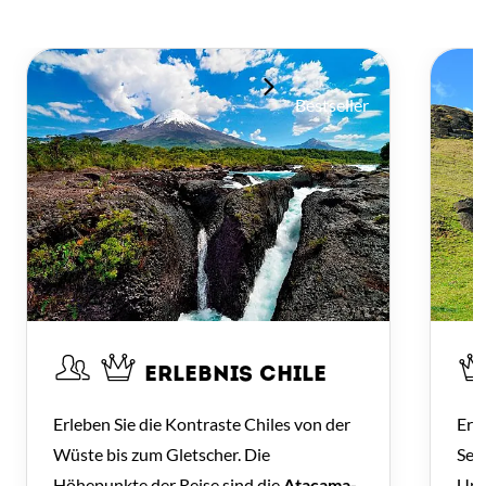
Bestseller
ERLEBNIS CHILE
Erleben Sie die Kontraste Chiles von der
Erl
Wüste bis zum Gletscher. Die
Sei
Höhepunkte der Reise sind die
Atacama-
Unt