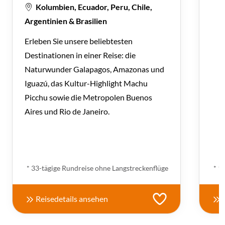
Kolumbien, Ecuador, Peru, Chile,
Argentinien & Brasilien
Erleben Sie unsere beliebtesten
Destinationen in einer Reise: die
Naturwunder Galapagos, Amazonas und
Iguazú, das Kultur-Highlight Machu
Picchu sowie die Metropolen Buenos
Aires und Rio de Janeiro.
ab € 8.600,- *
* 33-tägige Rundreise ohne Langstreckenflüge
* 1
Reisedetails ansehen